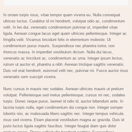
In ornare turpis risus, vitae tempor quam viverra eu. Nulla consequat
ultrices luctus. Curabitur id mi hendrerit, volutpat odio ac, condimentum
velit. In leo dui, venenatis condimentum pulvinar ut, imperdiet vitae
ligula. Aenean congue lacus eget quam ultricies pellentesque. Integer ac
fringilla velit. Vivamus tincidunt felis in elementum molestie. Ut
condimentum purus mauris. Suspendisse nec pharetra tortor, non
rhoncus massa. In imperdiet vestibulum dictum. Nulla dui lacus,
venenatis ac tincidunt ac, condimentum ac urna. Integer ipsum lectus,
rutrum ut auctor et, pharetra a nibh. Aenean tristique sagittis venenatis.
Duis vel erat hendrerit, euismod velit nec, pulvinar mi. Fusce auctor risus
venenatis sem suscipit viverra.
Nunc cursus in mauris nec sodales. Aenean ultricies mauris ut pretium
volutpat. Pellentesque sed metus pellentesque, cursus mi nec, sodales
turpis. Donec neque purus, laoreet id odio id, auctor bibendum ante. In
lacinia turpis nulla, eget condimentum dui congue non. Integer semper
lobortis nisi, ac malesuada libero sagittis nec. Integer tempus vehicula
risus sed viverra. Etiam placerat vestibulum magna ac gravida. Duis id
justo luctus ligula sagittis faucibus. Integer feugiat diam quis dolor