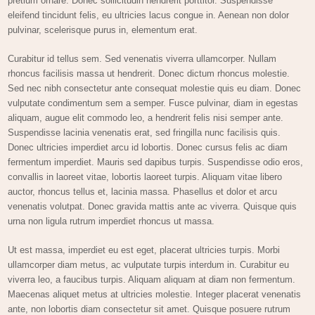
pretium ornare. Donec sollicitudin hendrerit porttitor. Suspendisse
eleifend tincidunt felis, eu ultricies lacus congue in. Aenean non dolor
pulvinar, scelerisque purus in, elementum erat.
Curabitur id tellus sem. Sed venenatis viverra ullamcorper. Nullam
rhoncus facilisis massa ut hendrerit. Donec dictum rhoncus molestie.
Sed nec nibh consectetur ante consequat molestie quis eu diam. Donec
vulputate condimentum sem a semper. Fusce pulvinar, diam in egestas
aliquam, augue elit commodo leo, a hendrerit felis nisi semper ante.
Suspendisse lacinia venenatis erat, sed fringilla nunc facilisis quis.
Donec ultricies imperdiet arcu id lobortis. Donec cursus felis ac diam
fermentum imperdiet. Mauris sed dapibus turpis. Suspendisse odio eros,
convallis in laoreet vitae, lobortis laoreet turpis. Aliquam vitae libero
auctor, rhoncus tellus et, lacinia massa. Phasellus et dolor et arcu
venenatis volutpat. Donec gravida mattis ante ac viverra. Quisque quis
urna non ligula rutrum imperdiet rhoncus ut massa.
Ut est massa, imperdiet eu est eget, placerat ultricies turpis. Morbi
ullamcorper diam metus, ac vulputate turpis interdum in. Curabitur eu
viverra leo, a faucibus turpis. Aliquam aliquam at diam non fermentum.
Maecenas aliquet metus at ultricies molestie. Integer placerat venenatis
ante, non lobortis diam consectetur sit amet. Quisque posuere rutrum