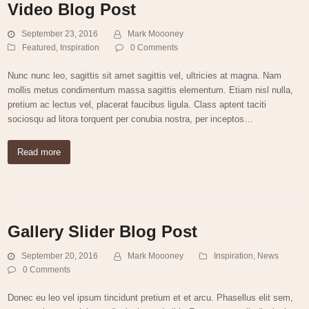
Video Blog Post
September 23, 2016
Mark Moooney
Featured
,
Inspiration
0 Comments
Nunc nunc leo, sagittis sit amet sagittis vel, ultricies at magna. Nam
mollis metus condimentum massa sagittis elementum. Etiam nisl nulla,
pretium ac lectus vel, placerat faucibus ligula. Class aptent taciti
sociosqu ad litora torquent per conubia nostra, per inceptos…
Read more
Gallery Slider Blog Post
September 20, 2016
Mark Moooney
Inspiration
,
News
0 Comments
Donec eu leo vel ipsum tincidunt pretium et et arcu. Phasellus elit sem,