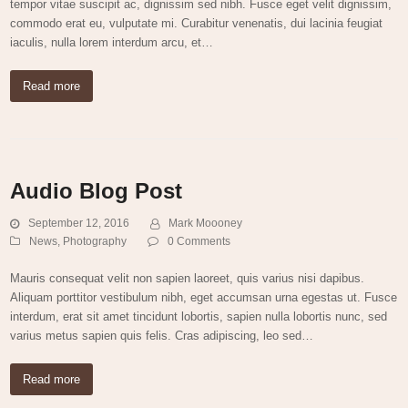
tempor vitae suscipit ac, dignissim sed nibh. Fusce eget velit dignissim,
commodo erat eu, vulputate mi. Curabitur venenatis, dui lacinia feugiat
iaculis, nulla lorem interdum arcu, et…
Read more
Audio Blog Post
September 12, 2016
Mark Moooney
News
,
Photography
0 Comments
Mauris consequat velit non sapien laoreet, quis varius nisi dapibus.
Aliquam porttitor vestibulum nibh, eget accumsan urna egestas ut. Fusce
interdum, erat sit amet tincidunt lobortis, sapien nulla lobortis nunc, sed
varius metus sapien quis felis. Cras adipiscing, leo sed…
Read more