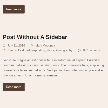
Read more
Post Without A Sidebar
July 21, 2016
Mark Moooney
Events
,
Featured
,
Inspiration
,
News
,
Photography
0 Comments
Sed vitae magna ac est consectetur interdum vel at sapien. Curabitur
faucibus, felis et tincidunt tincidunt, nunc libero molestie felis, adipiscing
consectetur lacus sem et urna. Sed ipsum diam, interdum ac placerat et,
gravida at arcu. Etiam a metus semper…
Read more