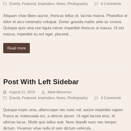
Events
,
Featured
,
Inspiration
,
News
,
Photography
0 Comments
Aliquam vitae libero auctor, rhoncus tellus et, lacinia massa. Phasellus et
dolor et arcu venenatis volutpat. Donec gravida mattis ante ac viverra.
Quisque quis urna non ligula rutrum imperdiet rhoncus ut massa. Ut est
massa, imperdiet eu est eget, placerat…
Read more
Post With Left Sidebar
August 21, 2016
Mark Moooney
Events
,
Featured
,
Inspiration
,
News
,
Photography
0 Comments
Quisque turpis urna, ullamcorper nec nunc vel, auctor imperdiet sapien.
Fusce ac malesuada est, a ultrices ipsum. Ut eget lacinia eros, id
ultrices lacus. Morbi quis tellus erat. Nunc blandit nunc nec tempor
dictum. Vivamus vitae nulla id sem dictum vehicula…